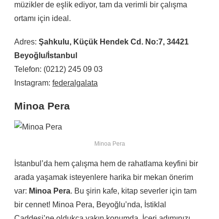
müzikler de eşlik ediyor, tam da verimli bir çalışma
ortamı için ideal.
Adres:
Şahkulu, Küçük Hendek Cd. No:7, 34421
Beyoğlu/İstanbul
Telefon: (0212) 245 09 03
Instagram:
federalgalata
Minoa Pera
Minoa Pera
İstanbul’da hem çalışma hem de rahatlama keyfini bir
arada yaşamak isteyenlere harika bir mekan önerim
var:
Minoa Pera
. Bu şirin kafe, kitap severler için tam
bir cennet! Minoa Pera, Beyoğlu’nda, İstiklal
Caddesi’ne oldukça yakın konumda. İçeri adımınızı