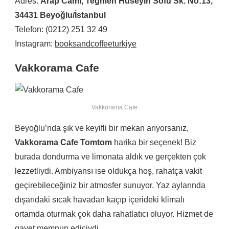
Adres:
Arap Cami, Teğmen Hüseyin Sofu Sk. No:13,
34431 Beyoğlu/İstanbul
Telefon: (0212) 251 32 49
Instagram:
booksandcoffeeturkiye
Vakkorama Cafe
Vakkorama Cafe
Beyoğlu’nda şık ve keyifli bir mekan arıyorsanız,
Vakkorama Cafe Tomtom
harika bir seçenek! Biz
burada dondurma ve limonata aldık ve gerçekten çok
lezzetliydi. Ambiyansı ise oldukça hoş, rahatça vakit
geçirebileceğiniz bir atmosfer sunuyor. Yaz aylarında
dışarıdaki sıcak havadan kaçıp içerideki klimalı
ortamda oturmak çok daha rahatlatıcı oluyor. Hizmet de
gayet memnun ediciydi.