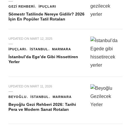
GEZI REHBERI
İPUÇLARI
Sömestr Tatilinde Nereye Gidilir? 2026
İçin En Popüler Tatil Rotaları
UPDATED ON
MART 12, 2025
İPUÇLARI
İSTANBUL
MARMARA
İstanbul’da Ege’de Gibi Hissettiren
Yerler
UPDATED ON
MART 11, 2026
BEYOĞLU
İSTANBUL
MARMARA
Beyoğlu Gezi Rehberi 2026: Tarihi
Pera ve Modern Sanat Rotaları