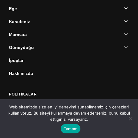
Ege
Karadeniz
Marmara
Güneydoğu
İpuçları
Hakkımızda
POLITIKALAR
Web sitemizde size en iyi deneyimi sunabilmemiz için çerezleri
Çerez Politikası
kullanıyoruz. Bu siteyi kullanmaya devam ederseniz, bunu kabul
ettiğinizi varsayarız.
Gizlilik Politikası
Tamam
Hakkımızda