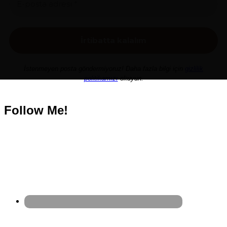
İstenmeyen posta göndermiyoruz! Daha fazla bilgi için
gizlilik
politikamızı
okuyun.
Follow Me!