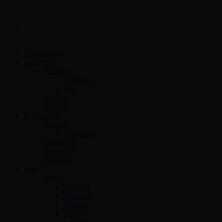
Gezip Geliyorum
Yunanistan
Akdeniz
Antalya
Adrasan
Kaş
Burdur
Isparta
İç Anadolu
Ankara
Anıtkabir
Eskişehir
Nevşehir
Kayseri
Ege
Muğla
Akyaka
Bodrum
Dalyan
Datça