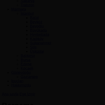
Sakarya
Trabzon
Marmara
İstanbul
Balat
Beykoz
Beyoğlu
Büyükada
Heybeliada
Kadıköy
Sultanahmet
Şile
Üsküdar
Balıkesir
Bursa
Edirne
Kocaeli
Güneydoğu
Gaziantep
İpuçları
Hakkımızda
Ana sayfa
Ege
İzmir