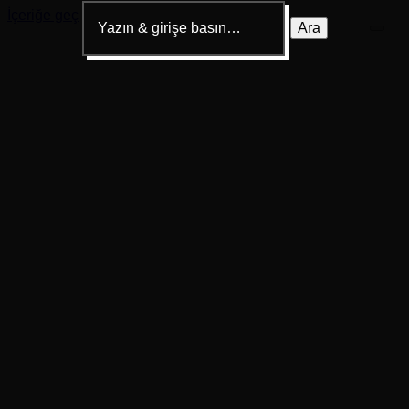
Bir
İçeriğe geç
şey
mi
arıyorsunuz?