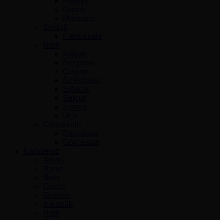
Fethiye
Göcek
Marmaris
Denizli
Pamukkale
İzmir
Alaçatı
Bergama
Çeşme
Seferihisar
Sığacık
Selçuk
Şirince
Urla
Çanakkale
Bozcaada
Gökçeada
Karadeniz
Artvin
Bartın
Bolu
Düzce
Giresun
Karabük
Rize