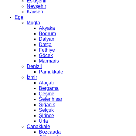
Eskişehir
Nevşehir
Kayseri
Ege
Muğla
Akyaka
Bodrum
Dalyan
Datça
Fethiye
Göcek
Marmaris
Denizli
Pamukkale
İzmir
Alaçatı
Bergama
Çeşme
Seferihisar
Sığacık
Selçuk
Şirince
Urla
Çanakkale
Bozcaada