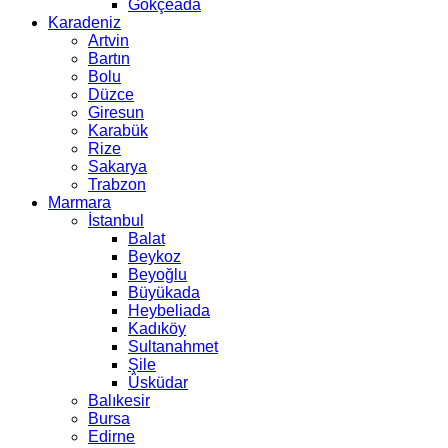
Gökçeada
Karadeniz
Artvin
Bartın
Bolu
Düzce
Giresun
Karabük
Rize
Sakarya
Trabzon
Marmara
İstanbul
Balat
Beykoz
Beyoğlu
Büyükada
Heybeliada
Kadıköy
Sultanahmet
Şile
Üsküdar
Balıkesir
Bursa
Edirne