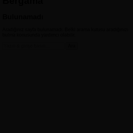
Bergama
Bulunamadı
Aradığınız sayfa bulunamadı. Belki arama kutusu aradığınızı
bulma konusunda yardımcı olabilir.
Bir
şey
mi
arıyorsunuz?