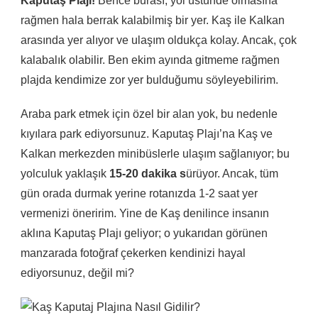
Kaputaş Plajı!
Bence burası, yol üstünde olmasına
rağmen hala berrak kalabilmiş bir yer. Kaş ile Kalkan
arasında yer alıyor ve ulaşım oldukça kolay. Ancak, çok
kalabalık olabilir. Ben ekim ayında gitmeme rağmen
plajda kendimize zor yer bulduğumu söyleyebilirim.
Araba park etmek için özel bir alan yok, bu nedenle
kıyılara park ediyorsunuz. Kaputaş Plajı’na Kaş ve
Kalkan merkezden minibüslerle ulaşım sağlanıyor; bu
yolculuk yaklaşık
15-20 dakika s
ürüyor. Ancak, tüm
gün orada durmak yerine rotanızda 1-2 saat yer
vermenizi öneririm. Yine de Kaş denilince insanın
aklına Kaputaş Plajı geliyor; o yukarıdan görünen
manzarada fotoğraf çekerken kendinizi hayal
ediyorsunuz, değil mi?