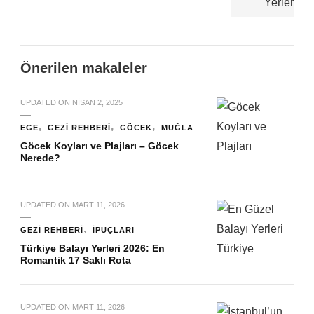
Önerilen makaleler
UPDATED ON
NISAN 2, 2025
EGE
GEZI REHBERI
GÖCEK
MUĞLA
Göcek Koyları ve Plajları – Göcek
Nerede?
UPDATED ON
MART 11, 2026
GEZI REHBERI
İPUÇLARI
Türkiye Balayı Yerleri 2026: En
Romantik 17 Saklı Rota
UPDATED ON
MART 11, 2026