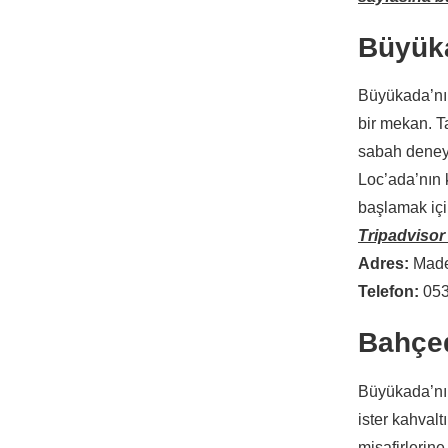
Büyük
Büyükada’nın
bir mekan. T
sabah deneyi
Loc’ada’nın k
başlamak içi
Tripadvisor
Adres:
Made
Telefon:
053
Bahçe
Büyükada’nın
ister kahvalt
misafirlerin