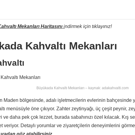
hvaltı Mekanları Haritasını
i
ndirmek için tıklayınız!
ada Kahvaltı Mekanları
hvaltı
Büyükada Kahvaltı Mekanları – kaynak: adakahvalti.com
 Maden bölgesinde, adalı işletmecilerin evlerinin bahçesinde ye
ltı menüsüyle öne çıkıyor. Zahter zeytinyağı, üç çeşit peynir, ze
ri ve daha pek çok lezzet, burada sabahınızı özel kılacak. Kış 
t veriyor. Detaylı yorumlar ve ziyaretçilerin deneyimlerini görme
uradan göz atabilirsiniz
.