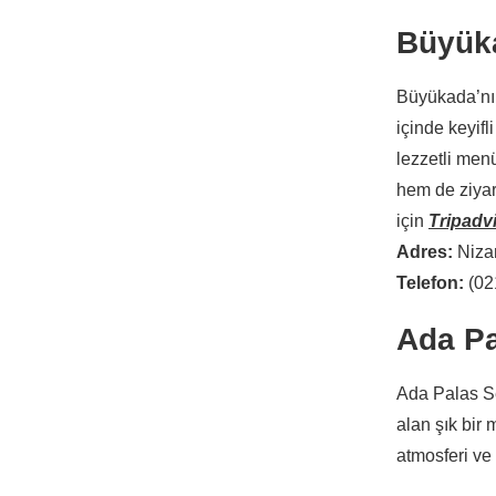
Büyüka
Büyükada’nın
içinde keyifl
lezzetli men
hem de ziyare
için
Tripadvi
Adres:
Niza
Telefon:
(02
Ada Pa
Ada Palas Se
alan şık bir
atmosferi ve 