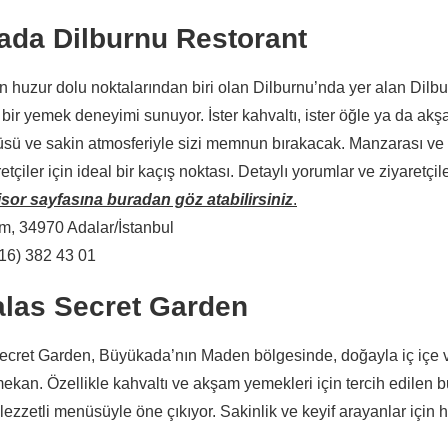
da Dilburnu Restorant
 huzur dolu noktalarından biri olan Dilburnu’nda yer alan Dilb
i bir yemek deneyimi sunuyor. İster kahvaltı, ister öğle ya da akş
üsü ve sakin atmosferiyle sizi memnun bırakacak. Manzarası v
tçiler için ideal bir kaçış noktası. Detaylı yorumlar ve ziyaretç
sor sayfasına buradan göz atabilirsiniz
.
m, 34970 Adalar/İstanbul
16) 382 43 01
las Secret Garden
cret Garden, Büyükada’nın Maden bölgesinde, doğayla iç içe v
 mekan. Özellikle kahvaltı ve akşam yemekleri için tercih edilen
lezzetli menüsüyle öne çıkıyor. Sakinlik ve keyif arayanlar için h