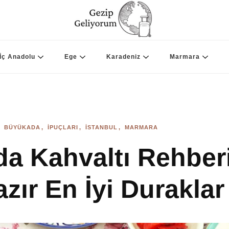
Gezip Geliyorum
İç Anadolu
Ege
Karadeniz
Marmara
BÜYÜKADA
İPUÇLARI
İSTANBUL
MARMARA
a Kahvaltı Rehberi
zır En İyi Duraklar