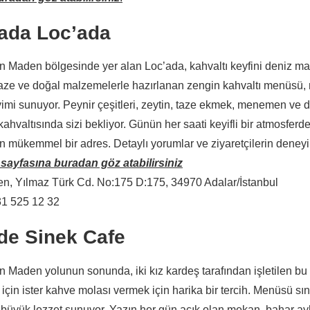
ada Loc’ada
 Maden bölgesinde yer alan Loc’ada, kahvaltı keyfini deniz manz
aze ve doğal malzemelerle hazırlanan zengin kahvaltı menüsü, mi
mi sunuyor. Peynir çeşitleri, zeytin, taze ekmek, menemen ve d
ahvaltısında sizi bekliyor. Günün her saati keyifli bir atmosfer
n mükemmel bir adres. Detaylı yorumlar ve ziyaretçilerin deneyi
 sayfasına buradan göz atabilirsiniz
n, Yılmaz Türk Cd. No:175 D:175, 34970 Adalar/İstanbul
1 525 12 32
de Sinek Cafe
 Maden yolunun sonunda, iki kız kardeş tarafından işletilen bu
ı için ister kahve molası vermek için harika bir tercih. Menüsü sın
e büyük lezzet sunuyor. Yazın her gün açık olan mekan, bahar ay