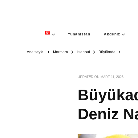
Yunanistan
Akdeniz
Ana sayfa
Marmara
İstanbul
Büyükada
UPDATED ON
MART 11, 2026
Büyükad
Deniz Na