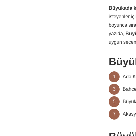
Büyükada ka
isteyenler i
boyunca sıra
yazıda,
Büyü
uygun seçenek
Büyük
1
Ada K
3
Bahçe
5
Büyük
7
Akasy