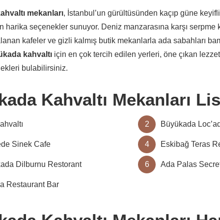
hvaltı mekanları
, İstanbul’un gürültüsünden kaçıp güne keyifl
çin harika seçenekler sunuyor. Deniz manzarasına karşı serpme ka
lanan kafeler ve gizli kalmış butik mekanlarla ada sabahları bam
kada kahvaltı
için en çok tercih edilen yerleri, öne çıkan lezzetl
leri bulabilirsiniz.
ada Kahvaltı Mekanları Lis
ahvaltı
2
Büyükada Loc’a
de Sinek Cafe
4
Eskibağ Teras R
ada Dilburnu Restorant
6
Ada Palas Secr
a Restaurant Bar