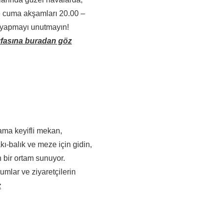
ve cuma akşamları 20.00 –
 yapmayı unutmayın!
yfasına buradan göz
ama keyifli mekan,
kı-balık ve meze için gidin,
 bir ortam sunuyor.
umlar ve ziyaretçilerin
z