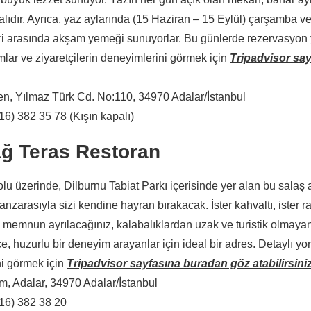
palıdır. Ayrıca, yaz aylarında (15 Haziran – 15 Eylül) çarşamba 
ri arasında akşam yemeği sunuyorlar. Bu günlerde rezervasyon
mlar ve ziyaretçilerin deneyimlerini görmek için
Tripadvisor sa
n, Yılmaz Türk Cd. No:110, 34970 Adalar/İstanbul
6) 382 35 78 (Kışın kapalı)
ğ Teras Restoran
lu üzerinde, Dilburnu Tabiat Parkı içerisinde yer alan bu salaş 
nzarasıyla sizi kendine hayran bırakacak. İster kahvaltı, ister ra
memnun ayrılacağınız, kalabalıklardan uzak ve turistik olmayan
e, huzurlu bir deneyim arayanlar için ideal bir adres. Detaylı yor
i görmek için
Tripadvisor sayfasına buradan göz atabilirsini
m, Adalar, 34970 Adalar/İstanbul
16) 382 38 20