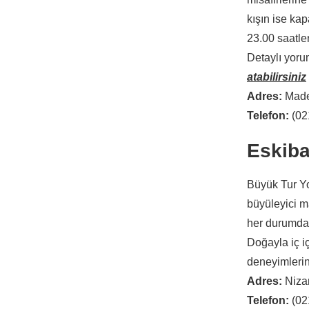
kışın ise ka
23.00 saatle
Detaylı yoru
atabilirsiniz
Adres:
Made
Telefon:
(021
Eskiba
Büyük Tur Yo
büyüleyici ma
her durumda 
Doğayla iç iç
deneyimlerin
Adres:
Niza
Telefon:
(02