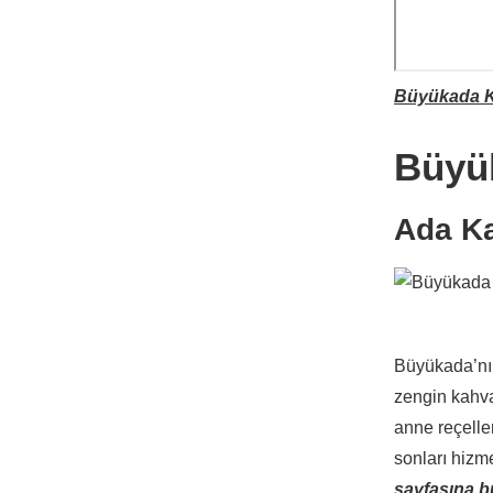
Büyükada Ka
Büyük
Ada Ka
Büyükada’nın
zengin kahva
anne reçelle
sonları hizme
sayfasına b