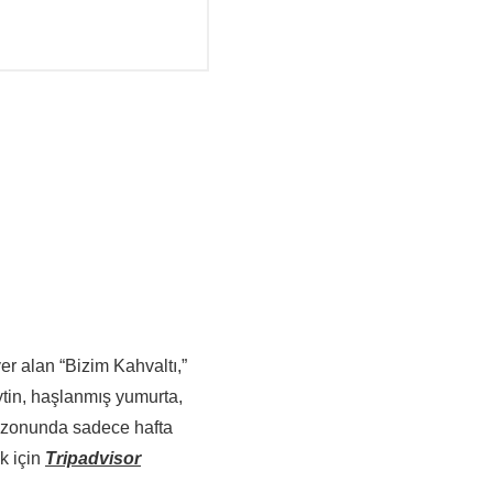
r alan “Bizim Kahvaltı,”
ytin, haşlanmış yumurta,
sezonunda sadece hafta
k için
Tripadvisor