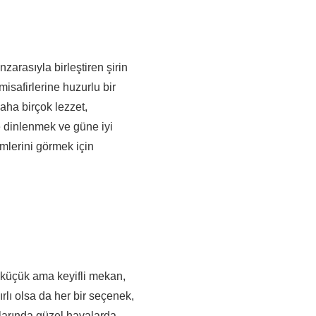
arasıyla birleştiren şirin
safirlerine huzurlu bir
aha birçok lezzet,
de dinlenmek ve güne iyi
mlerini görmek için
 küçük ama keyifli mekan,
ırlı olsa da her bir seçenek,
larında güzel havalarda,